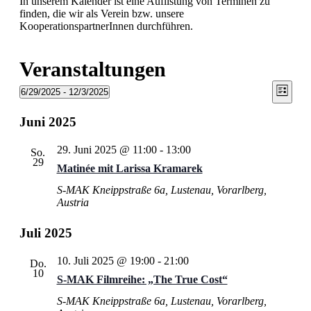
In unserem Kalender ist eine Auflistung von Terminen zu
finden, die wir als Verein bzw. unsere
KooperationspartnerInnen durchführen.
Veranstaltungen
Ansi
Vera
6/29/2025
 - 
12/3/2025
Liste
Ansic
Datum
Navi
wählen.
Navi
Juni 2025
29. Juni 2025 @ 11:00
-
13:00
So.
29
Matinée mit Larissa Kramarek
S-MAK
Kneippstraße 6a, Lustenau, Vorarlberg,
Austria
Juli 2025
10. Juli 2025 @ 19:00
-
21:00
Do.
10
S‑MAK Filmreihe: „The True Cost“
S-MAK
Kneippstraße 6a, Lustenau, Vorarlberg,