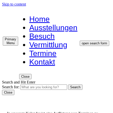
Skip to content
Home
Ausstellungen
Besuch
Primary
Vermittlung
Menu
open search form
Termine
Kontakt
Close
Search and Hit Enter
Search for:
Search
Close