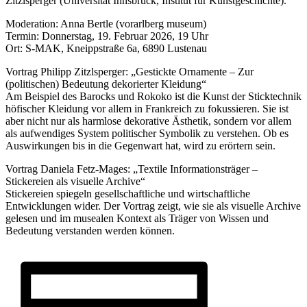
Zitzlsperger (Universität Innsbruck, Institut für Kunstgeschichte).
Moderation: Anna Bertle (vorarlberg museum)
Termin: Donnerstag, 19. Februar 2026, 19 Uhr
Ort: S‑MAK, Kneippstraße 6a, 6890 Lustenau
Vortrag Philipp Zitzlsperger: „Gestickte Ornamente – Zur
(politischen) Bedeutung dekorierter Kleidung“
Am Beispiel des Barocks und Rokoko ist die Kunst der Sticktechnik
höfischer Kleidung vor allem in Frankreich zu fokussieren. Sie ist
aber nicht nur als harmlose dekorative Ästhetik, sondern vor allem
als aufwendiges System politischer Symbolik zu verstehen. Ob es
Auswirkungen bis in die Gegenwart hat, wird zu erörtern sein.
Vortrag Daniela Fetz-Mages:
„
Textile
Information
sträger –
Stickereien als visuelle Archive“
Stickereien spiegeln gesellschaftliche und wirtschaftliche
Entwicklungen wider. Der Vortrag zeigt, wie sie als visuelle Archive
gelesen und im musealen Kontext als Träger von Wissen und
Bedeutung verstanden werden können.