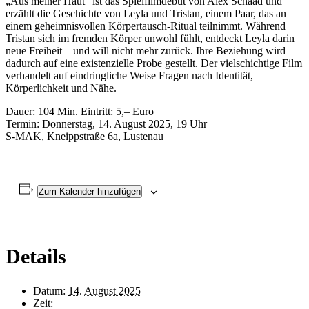
„
Aus meiner Haut
“ ist das Spielfilmdebüt von Alex Schaad und
erzählt die Geschichte von Leyla und Tristan, einem Paar, das an
einem geheimnisvollen Körpertausch-Ritual teilnimmt. Während
Tristan sich im fremden Körper unwohl fühlt, entdeckt Leyla darin
neue Freiheit – und will nicht mehr zurück. Ihre Beziehung wird
dadurch auf eine existenzielle Probe gestellt. Der vielschichtige Film
verhandelt auf eindringliche Weise Fragen nach Identität,
Körperlichkeit und Nähe.
Dauer: 104 Min. Eintritt: 5,– Euro
Termin: Donnerstag, 14. August 2025, 19 Uhr
S‑MAK, Kneippstraße 6a, Lustenau
Zum Kalender hinzufügen
Details
Datum:
14. August 2025
Zeit: